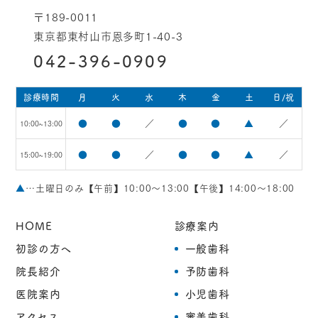
〒189-0011
アクセスはこちら
東京都東村山市恩多町1-40-3
042-396-0909
診療時間
月
火
水
木
金
土
日/祝
●
●
／
●
●
▲
／
10:00~13:00
●
●
／
●
●
▲
／
15:00~19:00
▲
…土曜日のみ【午前】10:00～13:00【午後】14:00～18:00
HOME
診療案内
初診の方へ
一般歯科
院長紹介
予防歯科
医院案内
小児歯科
アクセス
審美歯科